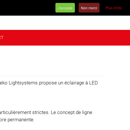
J'accepte
Non merci
Plus d'info
Français
CT
. Veko Lightsystems propose un éclairage à LED
articulièrement strictes. Le concept de ligne
hlore permanente.