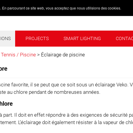
. En parcourant ce site web, vous acceptez que nous utilisions des cookies.
TIONS
PROJECTS
SMART LIGHTING
CONTA
S
PROJECTS
SMART LIGHTING
CONTACT
 Tennis / Piscine
>
Éclairage de piscine
ore
cine favorite, il se peut que ce soit sous un éclairage Veko
ésiste au chlore pendant de nombreuses années.
hlore
 à part. Il doit en effet répondre à des exigences de sécurité p
tement. L’éclairage doit également résister à la vapeur de c