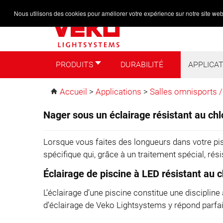
Nous utilisons des cookies pour améliorer votre expérience sur notre site web
PRODUITS
DURABILITÉ
APPLICA
PRODUITS
DURABILITÉ
APPLICATION
Accueil
>
Applications
>
Salles omnisports /
Nager sous un éclairage résistant au chl
Lorsque vous faites des longueurs dans votre pis
spécifique qui, grâce à un traitement spécial, r
Éclairage de piscine à LED résistant au c
L’éclairage d’une piscine constitue une discipline
d’éclairage de Veko Lightsystems y répond parfai