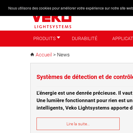
Nous utilisons des cookies pour améliorer votre expérience sur notre site web
PRODUITS
DURABILITÉ
APPLICA
PRODUITS
DURABILITÉ
APPLICATION
Accueil
>
News
Systèmes de détection et de contrôle
L'énergie est une denrée précieuse. Il va
Une lumière fonctionnant pour rien est u
intelligents, Veko Lightsystems apporte de l
Lire la suite...