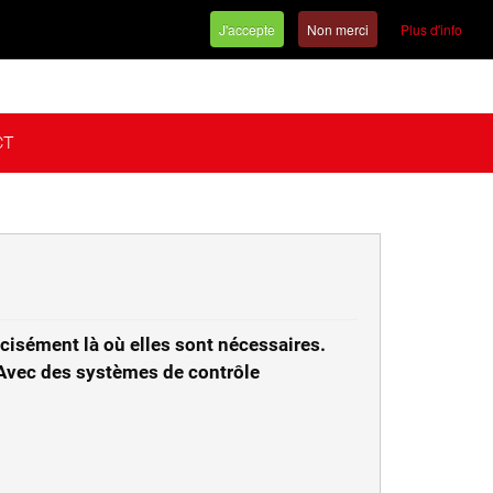
J'accepte
Non merci
Plus d'info
Français
CT
cisément là où elles sont nécessaires.
 Avec des systèmes de contrôle