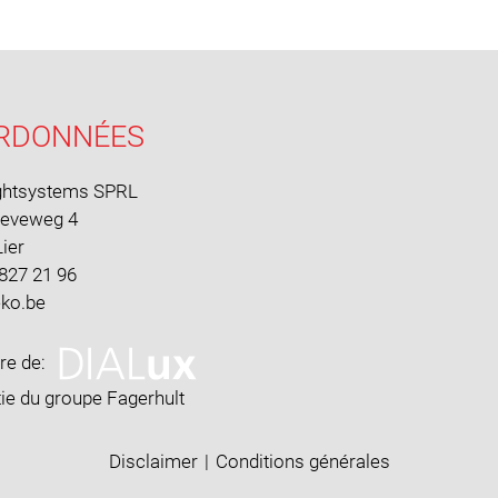
RDONNÉES
ghtsystems SPRL
oeveweg 4
ier
 827 21 96
ire de:
ie du groupe Fagerhult
Disclaimer
|
Conditions générales