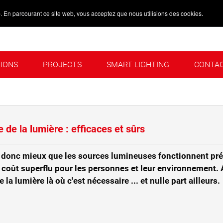
. En parcourant ce site web, vous acceptez que nous utilisions des cookies.
TIONS
PROJECTS
SMART LIGHTING
CONTA
S
PROJECTS
SMART LIGHTING
CONTACT
 de la lumière : efficaces et sûrs
ut donc mieux que les sources lumineuses fonctionnent pré
n coût superflu pour les personnes et leur environnement.
a lumière là où c'est nécessaire ... et nulle part ailleurs.