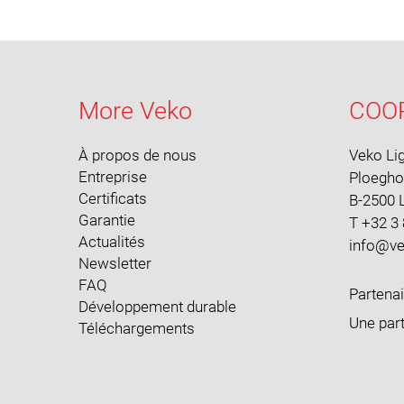
More Veko
COO
À propos de nous
Veko Li
Entreprise
Ploegh
Certificats
B-2500 L
Garantie
T +32 3
Actualités
Newsletter
FAQ
Partena
Développement durable
Une part
Téléchargements