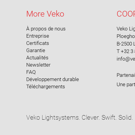
More Veko
COO
À propos de nous
Veko Li
Entreprise
Ploegh
Certificats
B-2500 L
Garantie
T +32 3
Actualités
Newsletter
FAQ
Partena
Développement durable
Une part
Téléchargements
Veko Lightsystems. Clever. Swift. Solid.