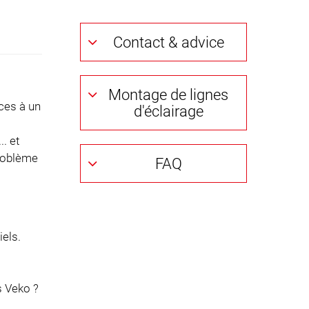
Contact & advice
Montage de lignes
aces à un
d'éclairage
. et
problème
FAQ
iels.
s Veko ?