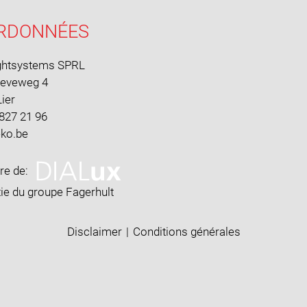
RDONNÉES
ghtsystems SPRL
oeveweg 4
ier
 827 21 96
ire de:
ie du groupe Fagerhult
Disclaimer
|
Conditions générales