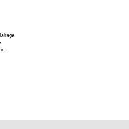
lairage
e
rise.