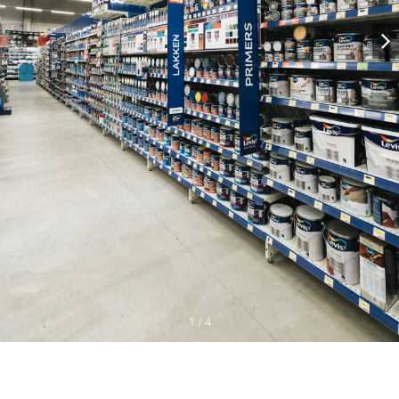
1
/
4