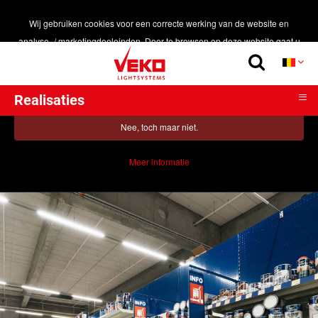
Wij gebruiken cookies voor een correcte werking van de website en
analyse- / marketingdoeleinden. Door te browsen op deze website gaat u
Home
>
Realisaties
akkoord met het gebruik van cookies.
Hubo Ronse
Oké, Ik ben akkoord!
≡
Realisaties
PRODUCTEN
Nee, toch maar niet.
DUURZAAMHEID
TOEPASSINGEN
Meer informatie
REALISATIES
SMART LIGHTING
CONTACT