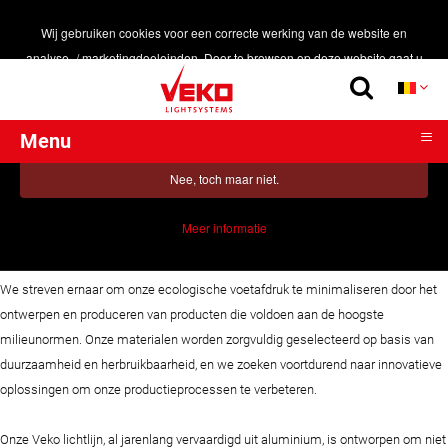
Wij gebruiken cookies voor een correcte werking van de website en
analyse- / marketingdoeleinden. Door te browsen op deze website gaat u
akkoord met het gebruik van cookies.
Oké, Ik ben akkoord!
≡
Menu
PRODUCTEN
Nee, toch maar niet.
DUURZAAMHEID
Home
>
Duurzaamheid
>
Milieuvriendelijke producten
TOEPASSINGEN
Meer informatie
Milieuvriendelijke producten
REALISATIES
We streven ernaar om onze ecologische voetafdruk te minimaliseren door het
SMART LIGHTING
ontwerpen en produceren van producten die voldoen aan de hoogste
CONTACT
milieunormen. Onze materialen worden zorgvuldig geselecteerd op basis van
duurzaamheid en herbruikbaarheid, en we zoeken voortdurend naar innovatieve
oplossingen om onze productieprocessen te verbeteren.
Onze Veko lichtlijn, al jarenlang vervaardigd uit aluminium, is ontworpen om niet