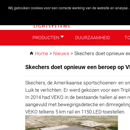
Wij gebruiken cookies voor een correcte werking van de website en analyse-
PRODUCTEN
DUURZAAMHEID
TO
PRODUCTEN
DUURZAAMHEID
TOEPA
Home
>
Nieuws
>
Skechers doet opnieuw e
Skechers doet opnieuw een beroep op 
Skechers, de Amerikaanse sportschoenen- en sne
Luik te verlichten. Er werd gekozen voor een Tri
In 2014 had VEKO in de bestaande hallen al een 
aangevuld met bewegingsdetectie en dimregeling.
VEKO telkens 5 km rail en 1150 LED-toestellen.