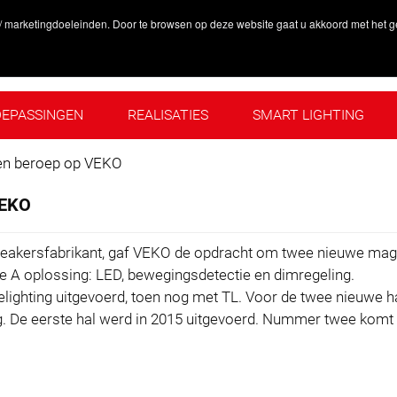
 / marketingdoeleinden. Door te browsen op deze website gaat u akkoord met het g
EPASSINGEN
REALISATIES
SMART LIGHTING
SSINGEN
REALISATIES
SMART LIGHTING
CONTA
en beroep op VEKO
VEKO
akersfabrikant, gaf VEKO de opdracht om twee nieuwe magaz
ple A oplossing: LED, bewegingsdetectie en dimregeling.
relighting uitgevoerd, toen nog met TL. Voor de twee nieuwe 
 De eerste hal werd in 2015 uitgevoerd. Nummer twee komt dit