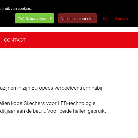
ebruik van cookies.
België
Oké, Ik ben akkoord!
Nee, toch maar niet.
Meer informatie
CONTACT
CT
ijnen in zijn Europees verdeelcentrum nabij
hallen koos Skechers voor LED-technologie,
 jaar aan de beurt. Voor beide hallen gebruikt