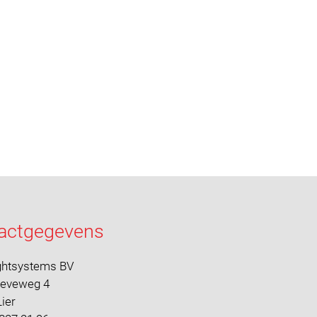
actgegevens
ghtsystems BV
oeveweg 4
ier