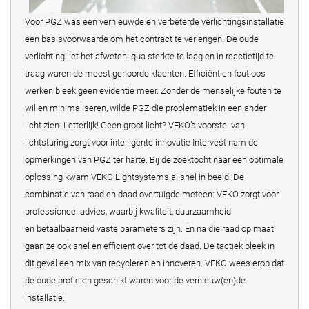
Voor PGZ was een vernieuwde en verbeterde verlichtingsinstallatie
een basisvoorwaarde om het contract te verlengen. De oude
verlichting liet het afweten: qua sterkte te laag en in reactietijd te
traag waren de meest gehoorde klachten. Efficiënt en foutloos
werken bleek geen evidentie meer. Zonder de menselijke fouten te
willen minimaliseren, wilde PGZ die problematiek in een ander
licht zien. Letterlijk! Geen groot licht? VEKO’s voorstel van
lichtsturing zorgt voor intelligente innovatie Intervest nam de
opmerkingen van PGZ ter harte. Bij de zoektocht naar een optimale
oplossing kwam VEKO Lightsystems al snel in beeld. De
combinatie van raad en daad overtuigde meteen: VEKO zorgt voor
professioneel advies, waarbij kwaliteit, duurzaamheid
en betaalbaarheid vaste parameters zijn. En na die raad op maat
gaan ze ook snel en efficiënt over tot de daad. De tactiek bleek in
dit geval een mix van recycleren en innoveren. VEKO wees erop dat
de oude profielen geschikt waren voor de vernieuw(en)de
installatie.