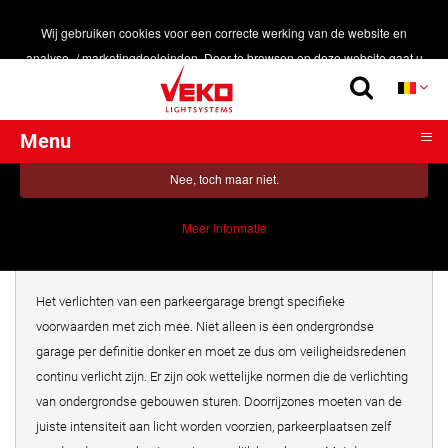
Wij gebruiken cookies voor een correcte werking van de website en
analyse- / marketingdoeleinden. Door te browsen op deze website gaat u
Home
>
Nieuws
akkoord met het gebruik van cookies.
Oké, Ik ben akkoord!
≡
Menu
PRODUCTEN
APCOA-parkeergarage in stijl verlicht
Nee, toch maar niet.
DUURZAAMHEID
Voor Apcoa ontwierp en installeerde Veko een origineel
TOEPASSINGEN
parkeerverlichtingssysteem, dat wettelijke voorschriften op
Meer informatie
unieke wijze combineert met een strakke uitstraling.
REALISATIES
SMART LIGHTING
Het verlichten van een parkeergarage brengt specifieke
voorwaarden met zich mee. Niet alleen is een ondergrondse
CONTACT
garage per definitie donker en moet ze dus om veiligheidsredenen
continu verlicht zijn. Er zijn ook wettelijke normen die de verlichting
van ondergrondse gebouwen sturen. Doorrijzones moeten van de
juiste intensiteit aan licht worden voorzien, parkeerplaatsen zelf